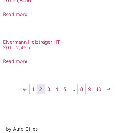
20 L=1,80 m
Read more
Elvermann Holzträger HT
20 L=2,45 m
Read more
←
1
2
3
4
5
…
8
9
10
→
by Auto Gilles