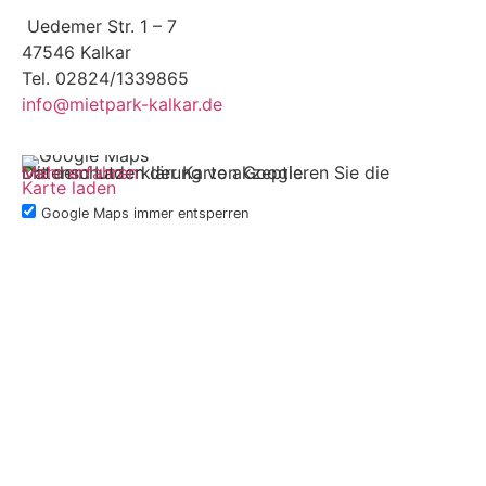
Uedemer Str. 1 – 7
47546 Kalkar
Tel. 02824/1339865
info@mietpark-kalkar.de
Mit dem Laden der Karte akzeptieren Sie die Datenschutzerklärung von Google.
Mehr erfahren
Karte laden
Google Maps immer entsperren
IMPRESSUM
DATENSCHUTZ
Allgemeine Mietbedingungen