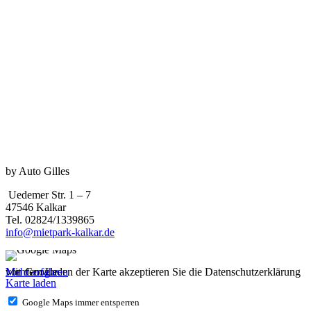
by Auto Gilles
Uedemer Str. 1 – 7
47546 Kalkar
Tel. 02824/1339865
info@mietpark-kalkar.de
Mit dem Laden der Karte akzeptieren Sie die Datenschutzerklärung von Google.
Mehr erfahren
Karte laden
Google Maps immer entsperren