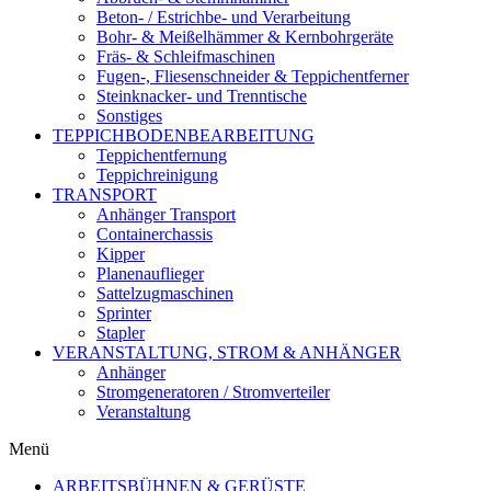
Beton- / Estrichbe- und Verarbeitung
Bohr- & Meißelhämmer & Kernbohrgeräte
Fräs- & Schleifmaschinen
Fugen-, Fliesenschneider & Teppichentferner
Steinknacker- und Trenntische
Sonstiges
TEPPICHBODENBEARBEITUNG
Teppichentfernung
Teppichreinigung
TRANSPORT
Anhänger Transport
Containerchassis
Kipper
Planenauflieger
Sattelzugmaschinen
Sprinter
Stapler
VERANSTALTUNG, STROM & ANHÄNGER
Anhänger
Stromgeneratoren / Stromverteiler
Veranstaltung
Menü
ARBEITSBÜHNEN & GERÜSTE