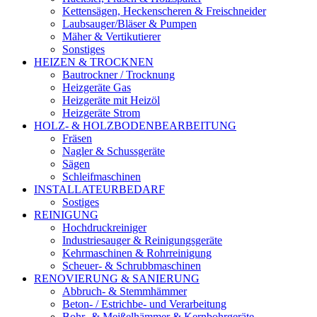
Kettensägen, Heckenscheren & Freischneider
Laubsauger/Bläser & Pumpen
Mäher & Vertikutierer
Sonstiges
HEIZEN & TROCKNEN
Bautrockner / Trocknung
Heizgeräte Gas
Heizgeräte mit Heizöl
Heizgeräte Strom
HOLZ- & HOLZBODENBEARBEITUNG
Fräsen
Nagler & Schussgeräte
Sägen
Schleifmaschinen
INSTALLATEURBEDARF
Sostiges
REINIGUNG
Hochdruckreiniger
Industriesauger & Reinigungsgeräte
Kehrmaschinen & Rohrreinigung
Scheuer- & Schrubbmaschinen
RENOVIERUNG & SANIERUNG
Abbruch- & Stemmhämmer
Beton- / Estrichbe- und Verarbeitung
Bohr- & Meißelhämmer & Kernbohrgeräte