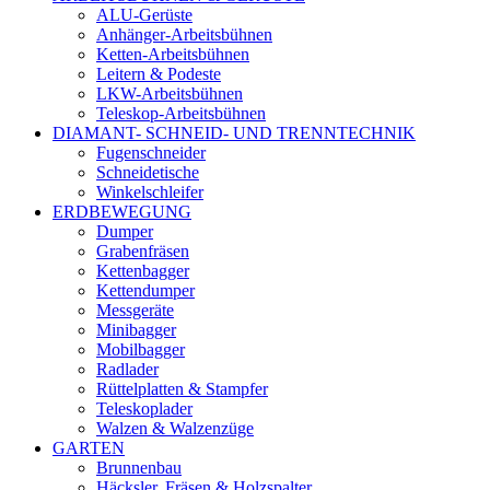
ALU-Gerüste
Anhänger-Arbeitsbühnen
Ketten-Arbeitsbühnen
Leitern & Podeste
LKW-Arbeitsbühnen
Teleskop-Arbeitsbühnen
DIAMANT- SCHNEID- UND TRENNTECHNIK
Fugenschneider
Schneidetische
Winkelschleifer
ERDBEWEGUNG
Dumper
Grabenfräsen
Kettenbagger
Kettendumper
Messgeräte
Minibagger
Mobilbagger
Radlader
Rüttelplatten & Stampfer
Teleskoplader
Walzen & Walzenzüge
GARTEN
Brunnenbau
Häcksler, Fräsen & Holzspalter