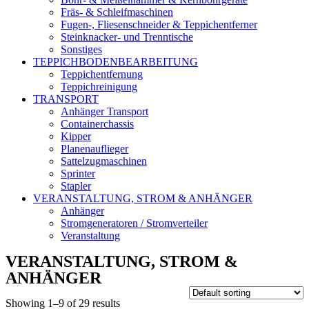
Fräs- & Schleifmaschinen
Fugen-, Fliesenschneider & Teppichentferner
Steinknacker- und Trenntische
Sonstiges
TEPPICHBODENBEARBEITUNG
Teppichentfernung
Teppichreinigung
TRANSPORT
Anhänger Transport
Containerchassis
Kipper
Planenauflieger
Sattelzugmaschinen
Sprinter
Stapler
VERANSTALTUNG, STROM & ANHÄNGER
Anhänger
Stromgeneratoren / Stromverteiler
Veranstaltung
VERANSTALTUNG, STROM &
ANHÄNGER
Showing 1–9 of 29 results