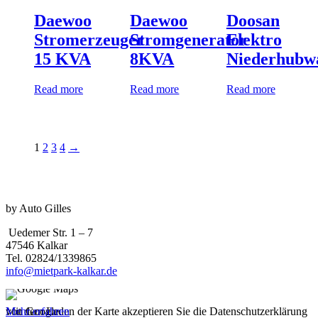
Daewoo
Daewoo
Doosan
Stromerzeuger
Stromgenerator
Elektro
15 KVA
8KVA
Niederhubw
Read more
Read more
Read more
1
2
3
4
→
by Auto Gilles
Uedemer Str. 1 – 7
47546 Kalkar
Tel. 02824/1339865
info@mietpark-kalkar.de
Mit dem Laden der Karte akzeptieren Sie die Datenschutzerklärung von Google.
Mehr erfahren