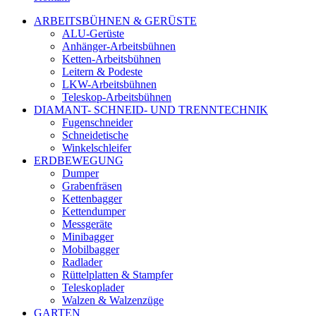
ARBEITSBÜHNEN & GERÜSTE
ALU-Gerüste
Anhänger-Arbeitsbühnen
Ketten-Arbeitsbühnen
Leitern & Podeste
LKW-Arbeitsbühnen
Teleskop-Arbeitsbühnen
DIAMANT- SCHNEID- UND TRENNTECHNIK
Fugenschneider
Schneidetische
Winkelschleifer
ERDBEWEGUNG
Dumper
Grabenfräsen
Kettenbagger
Kettendumper
Messgeräte
Minibagger
Mobilbagger
Radlader
Rüttelplatten & Stampfer
Teleskoplader
Walzen & Walzenzüge
GARTEN