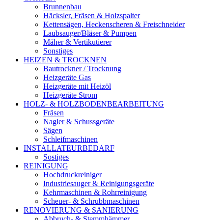
Brunnenbau
Häcksler, Fräsen & Holzspalter
Kettensägen, Heckenscheren & Freischneider
Laubsauger/Bläser & Pumpen
Mäher & Vertikutierer
Sonstiges
HEIZEN & TROCKNEN
Bautrockner / Trocknung
Heizgeräte Gas
Heizgeräte mit Heizöl
Heizgeräte Strom
HOLZ- & HOLZBODENBEARBEITUNG
Fräsen
Nagler & Schussgeräte
Sägen
Schleifmaschinen
INSTALLATEURBEDARF
Sostiges
REINIGUNG
Hochdruckreiniger
Industriesauger & Reinigungsgeräte
Kehrmaschinen & Rohrreinigung
Scheuer- & Schrubbmaschinen
RENOVIERUNG & SANIERUNG
Abbruch- & Stemmhämmer