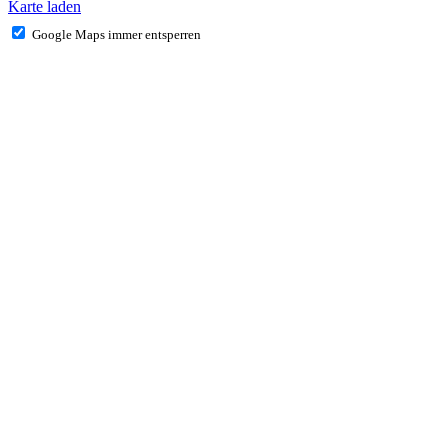
Karte laden
Google Maps immer entsperren
IMPRESSUM
DATENSCHUTZ
Allgemeine Mietbedingungen