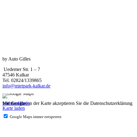
by Auto Gilles
Uedemer Str. 1 – 7
47546 Kalkar
Tel. 02824/1339865
info@mietpark-kalkar.de
Mit dem Laden der Karte akzeptieren Sie die Datenschutzerklärung von Google.
Mehr erfahren
Karte laden
Google Maps immer entsperren
IMPRESSUM
DATENSCHUTZ