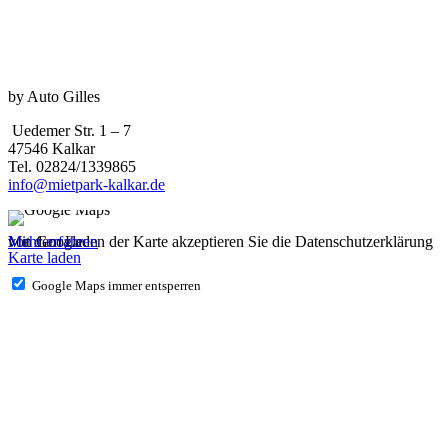
by Auto Gilles
Uedemer Str. 1 – 7
47546 Kalkar
Tel. 02824/1339865
info@mietpark-kalkar.de
Mit dem Laden der Karte akzeptieren Sie die Datenschutzerklärung von Google.
Mehr erfahren
Karte laden
Google Maps immer entsperren
IMPRESSUM
DATENSCHUTZ
Allgemeine Mietbedingungen