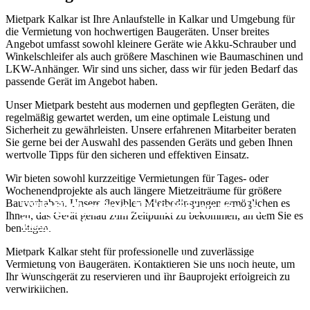
Mietpark Kalkar ist Ihre Anlaufstelle in Kalkar und Umgebung für
die Vermietung von hochwertigen Baugeräten. Unser breites
Angebot umfasst sowohl kleinere Geräte wie Akku-Schrauber und
Winkelschleifer als auch größere Maschinen wie Baumaschinen und
LKW-Anhänger. Wir sind uns sicher, dass wir für jeden Bedarf das
passende Gerät im Angebot haben.
Unser Mietpark besteht aus modernen und gepflegten Geräten, die
regelmäßig gewartet werden, um eine optimale Leistung und
Sicherheit zu gewährleisten. Unsere erfahrenen Mitarbeiter beraten
Sie gerne bei der Auswahl des passenden Geräts und geben Ihnen
wertvolle Tipps für den sicheren und effektiven Einsatz.
Wir bieten sowohl kurzzeitige Vermietungen für Tages- oder
Wochenendprojekte als auch längere Mietzeiträume für größere
Bauvorhaben. Unsere flexiblen Mietbedingungen ermöglichen es
STIHL Profitag 2026 für
Vermietung von Baugeräten für Ihr
Ihnen, das Gerät genau zum Zeitpunkt zu bekommen, an dem Sie es
Gewerbekunden
Projekt
benötigen.
Mietpark Kalkar steht für professionelle und zuverlässige
Profi-Akkutechnik live erleben, Lade- und Flottenmanagement
Vom Kärcher bis zum Minibagger. Nicht kaufen, sondern mieten und
Vermietung von Baugeräten. Kontaktieren Sie uns noch heute, um
verstehen und direkt vor Ort die passenden Lösungen für den eigenen
machen!
Ihr Wunschgerät zu reservieren und Ihr Bauprojekt erfolgreich zu
Betrieb finden.
Für Privatpersonen und Geschäftskunden.
verwirklichen.