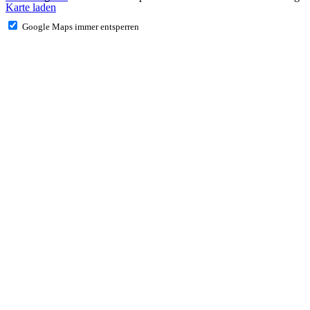
Karte laden
Google Maps immer entsperren
IMPRESSUM
DATENSCHUTZ
Allgemeine Mietbedingungen