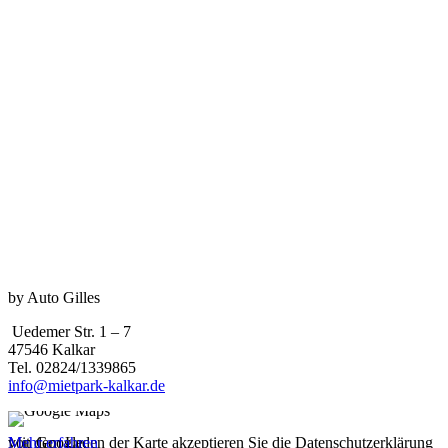
by Auto Gilles
Uedemer Str. 1 – 7
47546 Kalkar
Tel. 02824/1339865
info@mietpark-kalkar.de
Mit dem Laden der Karte akzeptieren Sie die Datenschutzerklärung von Google.
Mehr erfahren