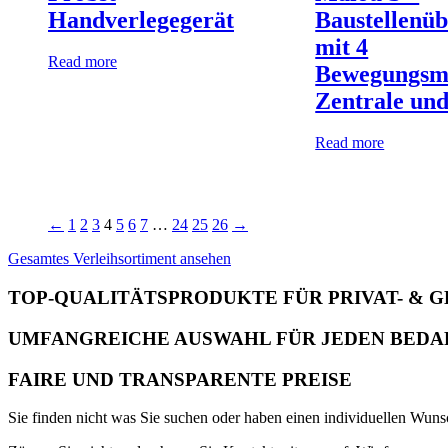
Handverlegegerät
Baustellenü
mit 4
Read more
Bewegungsm
Zentrale und
Read more
←
1
2
3
4
5
6
7
…
24
25
26
→
Gesamtes Verleihsortiment ansehen
TOP-QUALITÄTSPRODUKTE FÜR PRIVAT- &
UMFANGREICHE AUSWAHL FÜR JEDEN BEDA
FAIRE UND TRANSPARENTE PREISE
Sie finden nicht was Sie suchen oder haben einen individuellen Wun