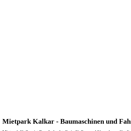
Vermie
STIHL Profitag 20
Vom Kärcher b
Profi-Akkutechnik live erleben, Lade- und
Für Privatper
Hier anmelden
Zur Produktüber
Mietpark Kalkar - Baumaschinen und Fah