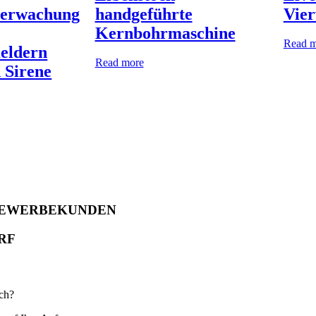
berwachung
handgeführte
Vie
Kernbohrmaschine
Read m
eldern
Read more
 Sirene
 GEWERBEKUNDEN
RF
sch?