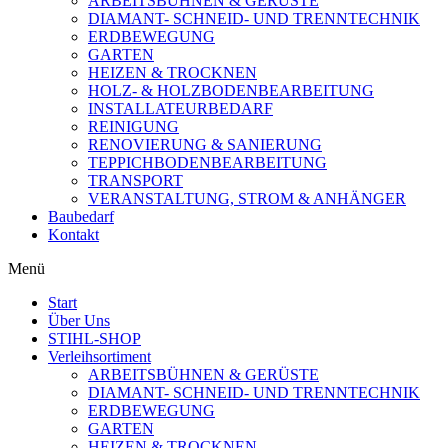
ARBEITSBÜHNEN & GERÜSTE
DIAMANT- SCHNEID- UND TRENNTECHNIK
ERDBEWEGUNG
GARTEN
HEIZEN & TROCKNEN
HOLZ- & HOLZBODENBEARBEITUNG
INSTALLATEURBEDARF
REINIGUNG
RENOVIERUNG & SANIERUNG
TEPPICHBODENBEARBEITUNG
TRANSPORT
VERANSTALTUNG, STROM & ANHÄNGER
Baubedarf
Kontakt
Menü
Start
Über Uns
STIHL-SHOP
Verleihsortiment
ARBEITSBÜHNEN & GERÜSTE
DIAMANT- SCHNEID- UND TRENNTECHNIK
ERDBEWEGUNG
GARTEN
HEIZEN & TROCKNEN