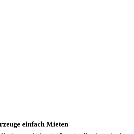
tung von Baugeräten für Ihr 
26 für Gewerbekunden
is zum Minibagger. Nicht kaufen, sondern mieten und machen!
 Flottenmanagement verstehen und direkt vor Ort die passende
sonen und Geschäftskunden.
sicht
rzeuge einfach Mieten