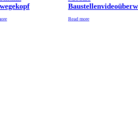
rwegekopf
Baustellenvideoüber
ore
Read more