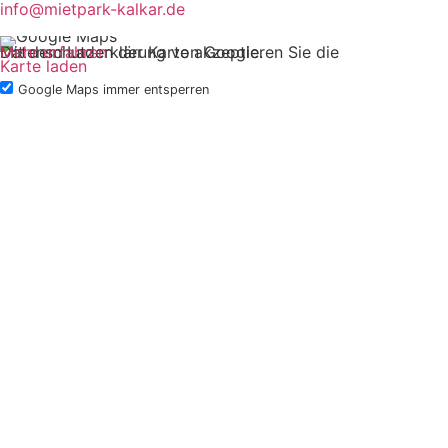
info@mietpark-kalkar.de
Mit dem Laden der Karte akzeptieren Sie die Datenschutzerklärung von Google.
Mehr erfahren
Karte laden
Google Maps immer entsperren
IMPRESSUM
DATENSCHUTZ
Allgemeine Mietbedingungen