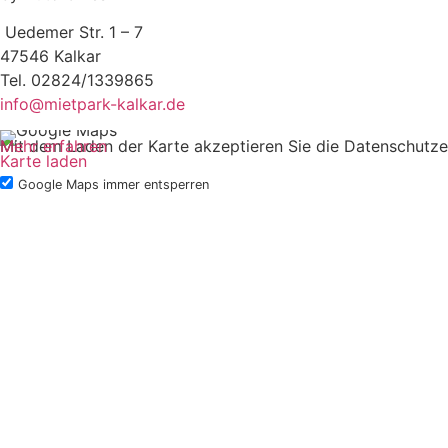
Uedemer Str. 1 – 7
47546 Kalkar
Tel. 02824/1339865
info@mietpark-kalkar.de
Mit dem Laden der Karte akzeptieren Sie die Datenschutze
Mehr erfahren
Karte laden
Google Maps immer entsperren
IMPRESSUM
DATENSCHUTZ
Allgemeine Mietbedingungen