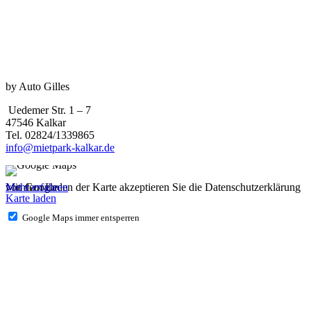
by Auto Gilles
Uedemer Str. 1 – 7
47546 Kalkar
Tel. 02824/1339865
info@mietpark-kalkar.de
Mit dem Laden der Karte akzeptieren Sie die Datenschutzerklärung von Google.
Mehr erfahren
Karte laden
Google Maps immer entsperren
IMPRESSUM
DATENSCHUTZ
Allgemeine Mietbedingungen